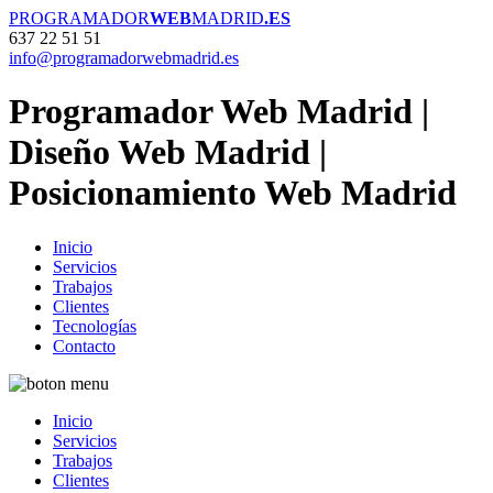
PROGRAMADOR
WEB
MADRID
.ES
637 22 51 51
info@programadorwebmadrid.es
Programador Web Madrid |
Diseño Web Madrid |
Posicionamiento Web Madrid
Inicio
Servicios
Trabajos
Clientes
Tecnologías
Contacto
Inicio
Servicios
Trabajos
Clientes